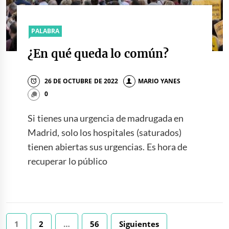
PALABRA
¿En qué queda lo común?
26 DE OCTUBRE DE 2022
MARIO YANES
0
Si tienes una urgencia de madrugada en
Madrid, solo los hospitales (saturados)
tienen abiertas sus urgencias. Es hora de
recuperar lo público
Paginación
1
2
…
56
Siguientes