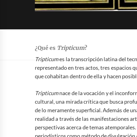
¿Qué es
Tripticum
?
Tripticum
es la transcripción latina del te
representado en tres actos, tres espacios 
que cohabitan dentro de ella y hacen posibl
Tripticum
nace de la vocación y el inconfo
cultural, una mirada crítica que busca prof
de lo meramente superficial. Además de una
realidad a través de las manifestaciones ar
perspectivas acerca de temas atemporales.
periodísticos como método de divulgación c