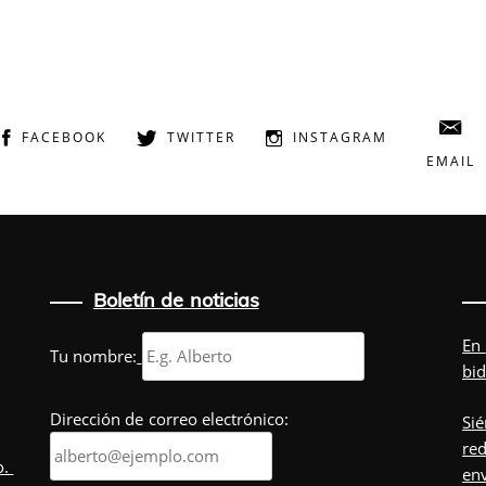
FACEBOOK
TWITTER
INSTAGRAM
EMAIL
Boletín de noticias
En
Tu nombre:
bid
Dirección de correo electrónico:
Sié
red
o.
env