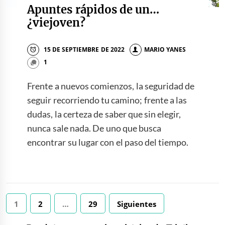
Apuntes rápidos de un…
¿viejoven?
15 DE SEPTIEMBRE DE 2022
MARIO YANES
1
Frente a nuevos comienzos, la seguridad de
seguir recorriendo tu camino; frente a las
dudas, la certeza de saber que sin elegir,
nunca sale nada. De uno que busca
encontrar su lugar con el paso del tiempo.
Paginación
1
2
…
29
Siguientes
de