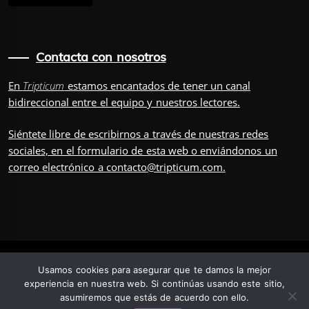
Contacta con nosotros
En
Tripticum
estamos encantados de tener un canal
bidireccional entre el equipo y nuestros lectores.
Siéntete libre de escribirnos a través de nuestras redes
sociales, en el
formulario
de esta web o enviándonos un
correo electrónico a
contacto@tripticum.com
.
IUVENIS, POR
Usamos cookies para asegurar que te damos la mejor
experiencia en nuestra web. Si continúas usando este sitio,
asumiremos que estás de acuerdo con ello.
TRÍADA
TRIPULACIÓN
CONTÁCTANOS
POSDATA