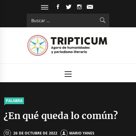
Saltar
FACEBOOK
TWITTER
INSTAGRAM
EMAIL
al
Buscar:
contenido
Tripticum
Digital de análisis y divulgación cultural
Menú
principal
PALABRA
¿En qué queda lo común?
26 DE OCTUBRE DE 2022
MARIO YANES