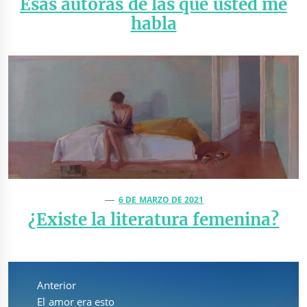
Esas autoras de las que usted me
habla
6 DE MARZO DE 2021
¿Existe la literatura femenina?
Navegación
de
Anterior
entradas
Entrada
El amor era esto