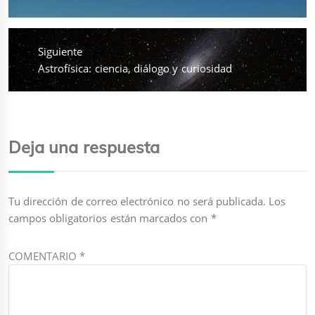
anterior:
Siguiente
Entrada
Astrofísica: ciencia, diálogo y curiosidad
siguiente:
Deja una respuesta
Tu dirección de correo electrónico no será publicada.
Los
campos obligatorios están marcados con
*
COMENTARIO
*