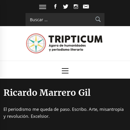
Saltar
FACEBOOK
TWITTER
INSTAGRAM
EMAIL
al
Buscar:
contenido
Tripticum
Digital de análisis y divulgación cultural
Menú
principal
Ricardo Marrero Gil
El periodismo me queda de paso. Escribo. Arte, misantropía
y revolución. Excelsior.