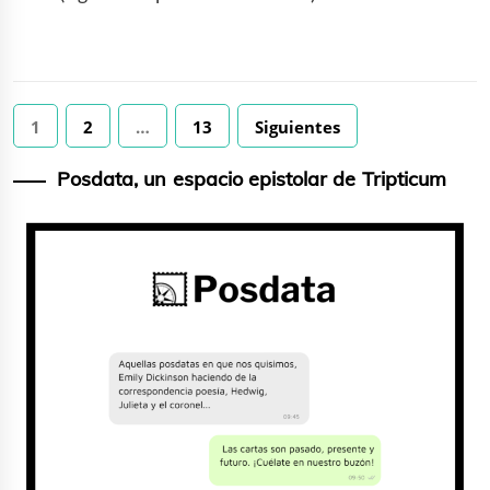
Paginación
1
2
…
13
Siguientes
de
entradas
Posdata, un espacio epistolar de Tripticum