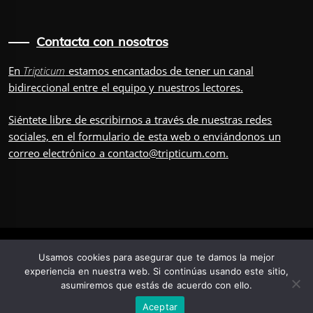
Contacta con nosotros
En
Tripticum
estamos encantados de tener un canal
bidireccional entre el equipo y nuestros lectores.
Siéntete libre de escribirnos a través de nuestras redes
sociales, en el
formulario
de esta web o enviándonos un
correo electrónico a
contacto@tripticum.com
.
IUVENIS, POR
Usamos cookies para asegurar que te damos la mejor
experiencia en nuestra web. Si continúas usando este sitio,
asumiremos que estás de acuerdo con ello.
TRÍADA
TRIPULACIÓN
CONTÁCTANOS
POSDATA
Aceptar