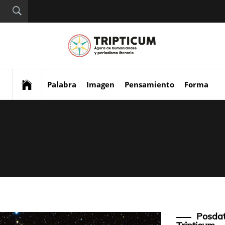
Tript
Digital de análisis y
divulgación cultural
Palabra
Imagen
Pensamiento
Forma
Posdat