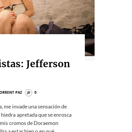
istas: Jefferson
TORRENT PAZ
0
a, me invade una sensación de
 hiedra apretada que se enrosca
os mis cromos de Doraemon
ba a estar bien o en qué