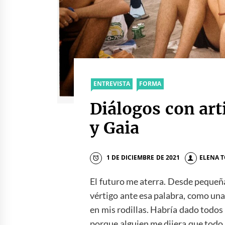
ENTREVISTA
FORMA
Diálogos con art
y Gaia
1 DE DICIEMBRE DE 2021
ELENA 
El futuro me aterra. Desde pequeñ
vértigo ante esa palabra, como una
en mis rodillas. Habría dado tod
porque alguien me dijera que todo i