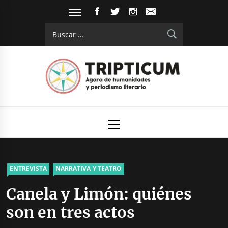
Saltar
FACEBOOK
TWITTER
INSTAGRAM
EMAIL
al
Buscar:
contenido
Tripticum
Digital de análisis y divulgación cultural
Menú
principal
ENTREVISTA
NARRATIVA Y TEATRO
Canela y Limón: quiénes
son en tres actos