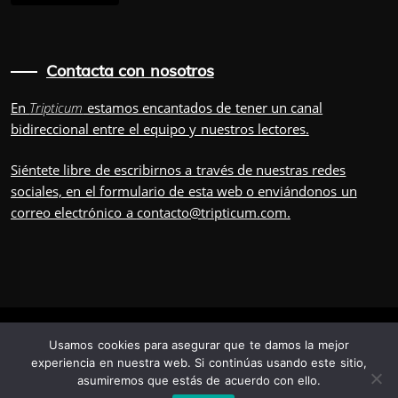
Contacta con nosotros
En
Tripticum
estamos encantados de tener un canal
bidireccional entre el equipo y nuestros lectores.
Siéntete libre de escribirnos a través de nuestras redes
sociales, en el
formulario
de esta web o enviándonos un
correo electrónico a
contacto@tripticum.com
.
IUVENIS, POR
Usamos cookies para asegurar que te damos la mejor
experiencia en nuestra web. Si continúas usando este sitio,
asumiremos que estás de acuerdo con ello.
TRÍADA
TRIPULACIÓN
CONTÁCTANOS
POSDATA