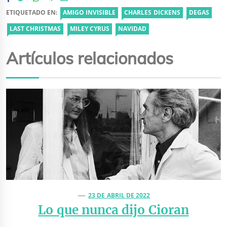
ETIQUETADO EN:
AMIGO INVISIBLE
CHARLES DICKENS
DEGAS
LAST CHRISTMAS
MILEY CYRUS
NAVIDAD
Artículos relacionados
23 DE ABRIL DE 2022
Lo que nunca dijo Cioran