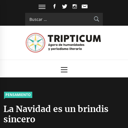
Saltar
FACEBOOK
TWITTER
INSTAGRAM
EMAIL
al
Buscar:
contenido
Tripticum
Digital de análisis y divulgación cultural
Menú
principal
PENSAMIENTO
La Navidad es un brindis
sincero