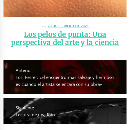
20 DE FEBRERO DE 2021
Los pelos de punta: Una
perspectiva del arte y la ciencia
Navegación
de
Anterior
entradas
Entrada
Tori Ferrer: «El encuentro más salvaje y hermoso
anterior:
es cuando el artista se encara con su obra»
Siguiente
Entrada
Lectura de una foto
siguiente: