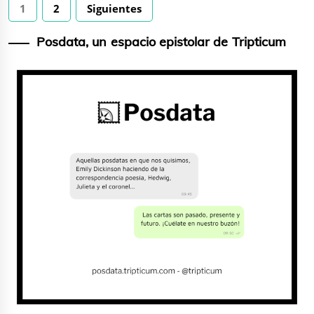
Paginación
1
2
Siguientes
de
entradas
Posdata, un espacio epistolar de Tripticum