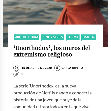
ARQUITECTURA
CINE Y SERIES
FORMA
IMAGEN
‘Unorthodox’, los muros del
extremismo religioso
15 DE ABRIL DE 2020
CARLA RIVERO
0
La serie ‘Unorthodox’ es la nueva
producción de Netflix dando a conocer la
historia de una joven que huye de la
comunidad ultraortodoxa en la que vive.