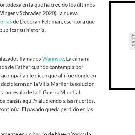
ortodoxa en la que ha crecido los últimos
Winger y Schrader, 2020), la nueva
orias
de Deborah Feldman, escritora que
publicar su historia.
enlazados llamados
Wannsee
. La cámara
irada de Esther cuando contempla por
a acompañan le dicen que allí fue donde en
 decidieron en la Villa Marlier la solución
n la antesala de la II Guerra Mundial.
y os bañáis aquí?» aludiendo a las muertes,
a continúa. El pasado queda perdido en las
lamente en un barrio de Nueva York y la