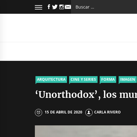
Saltar
FACEBOOK
TWITTER
INSTAGRAM
Buscar:
al
EMAIL
contenido
ARQUITECTURA
CINE Y SERIES
FORMA
IMAGEN
‘Unorthodox’, los mur
15 DE ABRIL DE 2020
CARLA RIVERO