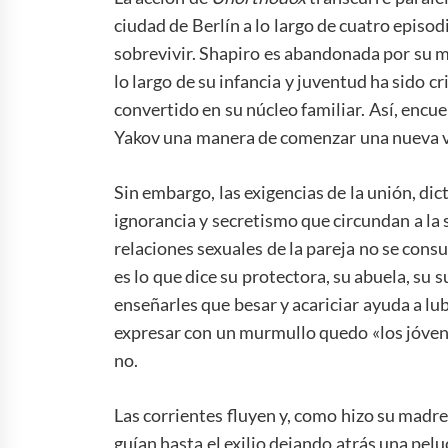
ciudad de Berlín a lo largo de cuatro episod
sobrevivir. Shapiro es abandonada por su ma
lo largo de su infancia y juventud ha sido 
convertido en su núcleo familiar. Así, encu
Yakov una manera de comenzar una nueva v
Sin embargo, las exigencias de la unión, dict
ignorancia y secretismo que circundan a la 
relaciones sexuales de la pareja no se consu
es lo que dice su protectora, su abuela, su
enseñarles que besar y acariciar ayuda a lu
expresar con un murmullo quedo «los jóvene
no.
Las corrientes fluyen y, como hizo su madre 
guían hasta el exilio dejando atrás una pel