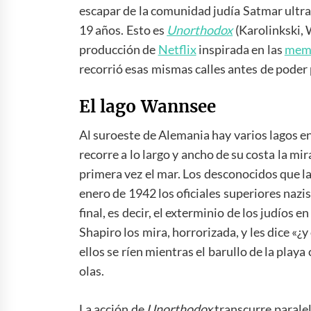
escapar de la comunidad judía Satmar ultra
19 años. Esto es
Unorthodox
(Karolinkski, 
producción de
Netflix
inspirada en las
mem
recorrió esas mismas calles antes de poder 
El lago Wannsee
Al suroeste de Alemania hay varios lagos 
recorre a lo largo y ancho de su costa la m
primera vez el mar. Los desconocidos que l
enero de 1942 los oficiales superiores nazis
final, es decir, el exterminio de los judíos e
Shapiro los mira, horrorizada, y les dice «¿
ellos se ríen mientras el barullo de la play
olas.
La acción de
Unorthodox
transcurre parale