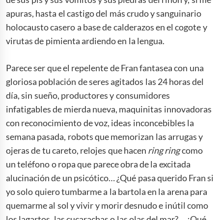
apuras, hasta el castigo del más crudo y sanguinario
holocausto casero a base de calderazos en el cogote y
virutas de pimienta ardiendo en la lengua.
Parece ser que el repelente de Fran fantasea con una
gloriosa población de seres agitados las 24 horas del
día, sin sueño, productores y consumidores
infatigables de mierda nueva, maquinitas innovadoras
con reconocimiento de voz, ideas inconcebibles la
semana pasada, robots que memorizan las arrugas y
ojeras de tu careto, relojes que hacen
ring ring
como
un teléfono o ropa que parece obra de la excitada
alucinación de un psicótico… ¿Qué pasa querido Fran si
yo solo quiero tumbarme a la bartola en la arena para
quemarme al sol y vivir y morir desnudo e inútil como
los lagartos, las cucarachas o las olas del mar?… ¿Qué