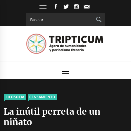
Saltar
FACEBOOK
TWITTER
INSTAGRAM
EMAIL
al
Buscar:
contenido
Tripticum
Digital de análisis y divulgación cultural
Menú
principal
FILOSOFÍA
PENSAMIENTO
La inútil perreta de un
niñato