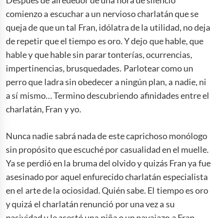
Después de alrededor de una hora de silencio
comienzo a escuchar a un nervioso charlatán que se
queja de que un tal Fran, idólatra de la utilidad, no deja
de repetir que el tiempo es oro. Y dejo que hable, que
hable y que hable sin parar tonterías, ocurrencias,
impertinencias, brusquedades. Parlotear como un
perro que ladra sin obedecer a ningún plan, a nadie, ni
a sí mismo… Termino descubriendo afinidades entre el
charlatán, Fran y yo.
Nunca nadie sabrá nada de este caprichoso monólogo
sin propósito que escuché por casualidad en el muelle.
Ya se perdió en la bruma del olvido y quizás Fran ya fue
asesinado por aquel enfurecido charlatán especialista
en el arte de la ociosidad. Quién sabe. El tiempo es oro
y quizá el charlatán renunció por una vez a su
pasividad y le asestó una piña o un navajazo a Fran.