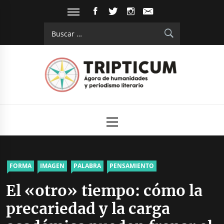
Saltar
FACEBOOK
TWITTER
INSTAGRAM
EMAIL
al
Buscar:
contenido
Tripticum
Digital de análisis y divulgación cultural
Menú
principal
FORMA
IMAGEN
PALABRA
PENSAMIENTO
El «otro» tiempo: cómo la
precariedad y la carga