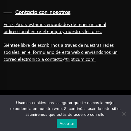
Contacta con nosotros
En
Tripticum
estamos encantados de tener un canal
bidireccional entre el equipo y nuestros lectores.
Siéntete libre de escribirnos a través de nuestras redes
sociales, en el
formulario
de esta web o enviándonos un
correo electrónico a
contacto@tripticum.com
.
IUVENIS, POR
Usamos cookies para asegurar que te damos la mejor
experiencia en nuestra web. Si continúas usando este sitio,
asumiremos que estás de acuerdo con ello.
TRÍADA
TRIPULACIÓN
CONTÁCTANOS
POSDATA
Aceptar