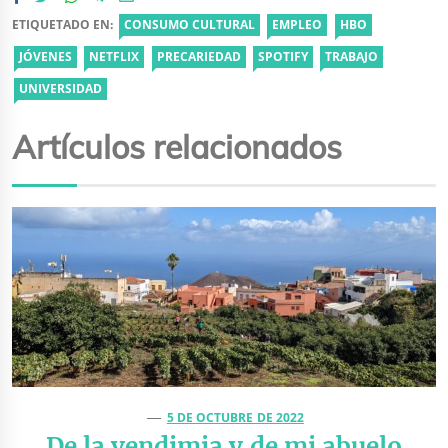
ETIQUETADO EN:
CONSUMO CULTURAL
EMPLEO
HBO
JÓVENES
NETFLIX
PRECARIEDAD
SPOTIFY
TRABAJO
UNIVERSIDAD
Artículos relacionados
5 DE OCTUBRE DE 2022
De la vendimia y de mi abuelo