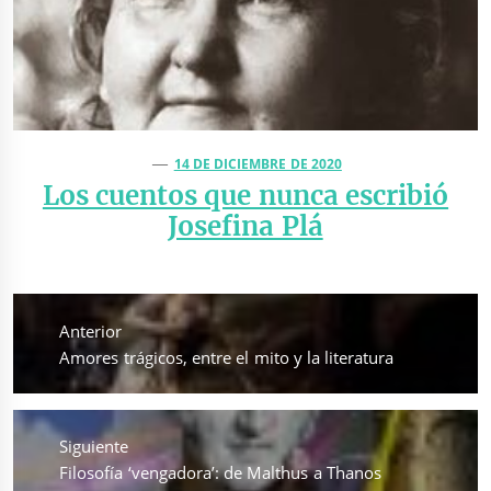
14 DE DICIEMBRE DE 2020
Los cuentos que nunca escribió
Josefina Plá
Navegación
de
Anterior
entradas
Entrada
Amores trágicos, entre el mito y la literatura
anterior:
Siguiente
Entrada
Filosofía ‘vengadora’: de Malthus a Thanos