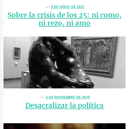
9 DE JUNIO DE 2021
Sobre la crisis de los 25: ni como,
ni rezo, ni amo
6 DE NOVIEMBRE DE 2019
Desacralizar la política
Navegación