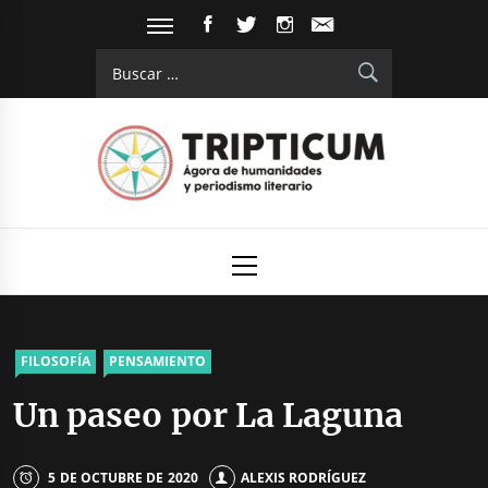
Saltar
FACEBOOK
TWITTER
INSTAGRAM
EMAIL
al
Buscar:
contenido
Tripticum
Digital de análisis y divulgación cultural
Menú
principal
FILOSOFÍA
PENSAMIENTO
Un paseo por La Laguna
5 DE OCTUBRE DE 2020
ALEXIS RODRÍGUEZ