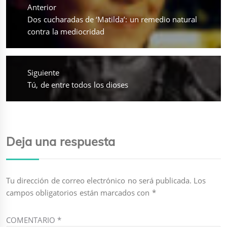
de
Anterior
entradas
Entrada
Dos cucharadas de ‘Matilda’: un remedio natural
anterior:
contra la mediocridad
Siguiente
Entrada
Tú, de entre todos los dioses
siguiente:
Deja una respuesta
Tu dirección de correo electrónico no será publicada.
Los
campos obligatorios están marcados con
*
COMENTARIO
*