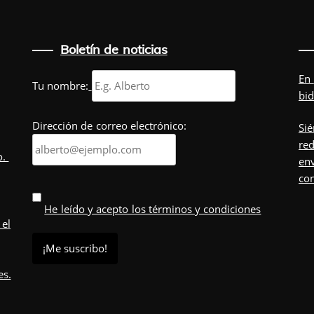
Boletín de noticias
En
Tu nombre:
bid
Dirección de correo electrónico:
Sié
red
o.
env
co
He leído y acepto los términos y condiciones
 el
es.