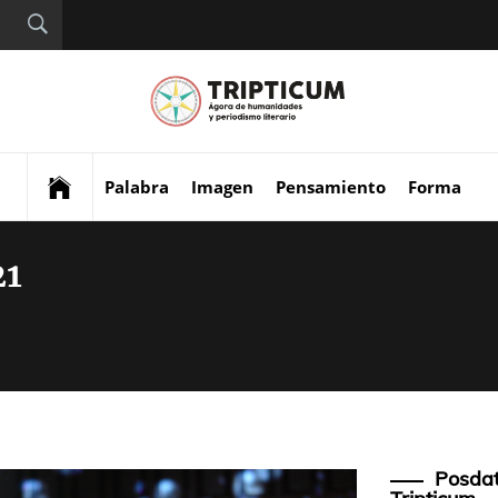
Tript
Digital de análisis y
divulgación cultural
Palabra
Imagen
Pensamiento
Forma
21
Posdat