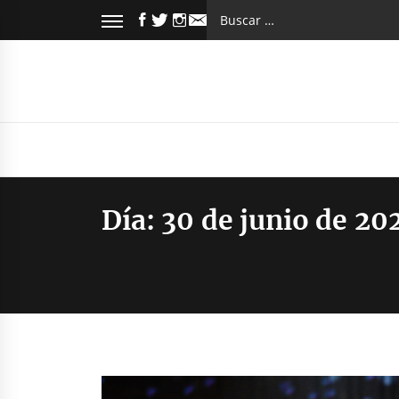
Saltar
FACEBOOK
TWITTER
INSTAGRAM
Buscar:
al
EMAIL
contenido
Día:
30 de junio de 20