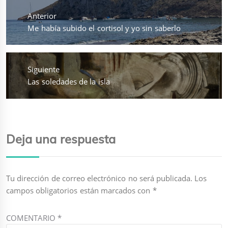
de
Anterior
entradas
Entrada
Me había subido el cortisol y yo sin saberlo
anterior:
Siguiente
Entrada
Las soledades de la isla
siguiente:
Deja una respuesta
Tu dirección de correo electrónico no será publicada.
Los
campos obligatorios están marcados con
*
COMENTARIO
*