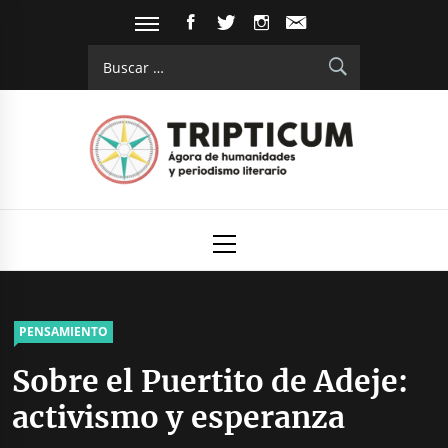
Saltar
FACEBOOK
TWITTER
INSTAGRAM
EMAIL
al
Buscar:
contenido
Tripticum
Digital de análisis y divulgación cultural
Menú
principal
PENSAMIENTO
Sobre el Puertito de Adeje:
activismo y esperanza