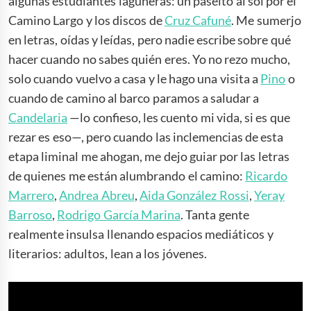
algunas estudiantes laguneras: un paseíto al sol por el
Camino Largo y los discos de
Cruz Cafuné
. Me sumerjo
en letras, oídas y leídas, pero nadie escribe sobre qué
hacer cuando no sabes quién eres. Yo no rezo mucho,
solo cuando vuelvo a casa y le hago una visita a
Pino
o
cuando de camino al barco paramos a saludar a
Candelaria
—lo confieso, les cuento mi vida, si es que
rezar es eso—, pero cuando las inclemencias de esta
etapa liminal me ahogan, me dejo guiar por las letras
de quienes me están alumbrando el camino:
Ricardo
Marrero
,
Andrea Abreu
,
Aida González Rossi
,
Yeray
Barroso
,
Rodrigo García Marina
. Tanta gente
realmente insulsa llenando espacios mediáticos y
literarios: adultos, lean a los jóvenes.