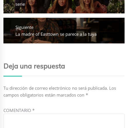
anterior:
serie
Siguiente
Entrada
La madre of Easttown se parece a la tuya
siguiente:
Deja una respuesta
Tu dirección de correo electrónico no será publicada.
Los
campos obligatorios están marcados con
*
COMENTARIO
*