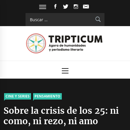
Saltar
FACEBOOK
TWITTER
INSTAGRAM
EMAIL
al
Buscar:
contenido
Tripticum
Digital de análisis y divulgación cultural
Menú
principal
CINE Y SERIES
PENSAMIENTO
Sobre la crisis de los 25: ni
como, ni rezo, ni amo