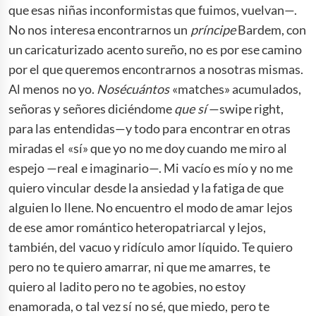
que esas niñas inconformistas que fuimos, vuelvan—.
No nos interesa encontrarnos un
príncipe
Bardem, con
un caricaturizado acento sureño, no es por ese camino
por el que queremos encontrarnos a nosotras mismas.
Al menos no yo.
Nosécuántos
«matches» acumulados,
señoras y señores diciéndome
que sí
—swipe right,
para las entendidas—y todo para encontrar en otras
miradas el «sí» que yo no me doy cuando me miro al
espejo —real e imaginario—. Mi vacío es mío y no me
quiero vincular desde la ansiedad y la fatiga de que
alguien lo llene. No encuentro el modo de amar lejos
de ese amor romántico heteropatriarcal y lejos,
también, del vacuo y ridículo amor líquido. Te quiero
pero no te quiero amarrar, ni que me amarres, te
quiero al ladito pero no te agobies, no estoy
enamorada, o tal vez sí no sé, que miedo, pero te