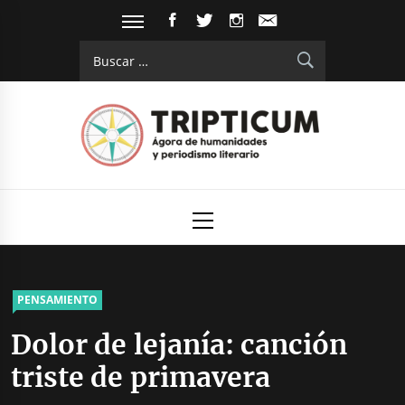
Saltar
FACEBOOK
TWITTER
INSTAGRAM
EMAIL
al
Buscar:
contenido
Tripticum
Digital de análisis y divulgación cultural
Menú
principal
PENSAMIENTO
Dolor de lejanía: canción
triste de primavera