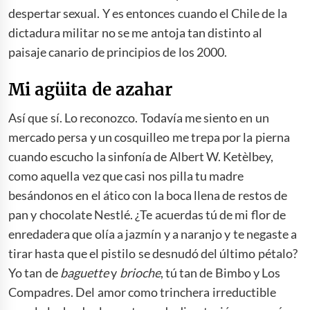
despertar sexual. Y es entonces cuando el Chile de la
dictadura militar no se me antoja tan distinto al
paisaje canario de principios de los 2000.
Mi agüita de azahar
Así que sí. Lo reconozco. Todavía me siento en un
mercado persa y un cosquilleo me trepa por la pierna
cuando escucho la sinfonía de Albert W. Ketèlbey,
como aquella vez que casi nos pilla tu madre
besándonos en el ático con la boca llena de restos de
pan y chocolate Nestlé. ¿Te acuerdas tú de mi flor de
enredadera que olía a jazmín y a naranjo y te negaste a
tirar hasta que el pistilo se desnudó del último pétalo?
Yo tan de
baguette
y
brioche
, tú tan de Bimbo y Los
Compadres. Del amor como trinchera irreductible