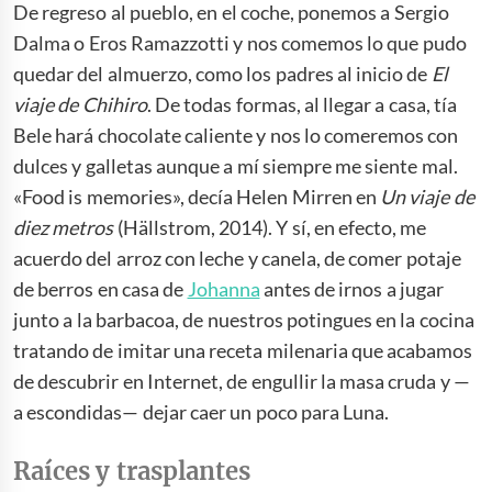
De regreso al pueblo, en el coche, ponemos a Sergio
Dalma o Eros Ramazzotti y nos comemos lo que pudo
quedar del almuerzo, como los padres al inicio de
El
viaje de Chihiro
. De todas formas, al llegar a casa, tía
Bele hará chocolate caliente y nos lo comeremos con
dulces y galletas aunque a mí siempre me siente mal.
«Food is memories», decía Helen Mirren en
Un viaje de
diez metros
(Hällstrom, 2014). Y sí, en efecto, me
acuerdo del arroz con leche y canela, de comer potaje
de berros en casa de
Johanna
antes de irnos a jugar
junto a la barbacoa, de nuestros potingues en la cocina
tratando de imitar una receta milenaria que acabamos
de descubrir en Internet, de engullir la masa cruda y —
a escondidas— dejar caer un poco para Luna.
Raíces y trasplantes