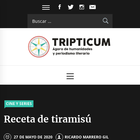
Saltar
FACEBOOK
TWITTER
INSTAGRAM
EMAIL
al
Buscar:
contenido
Tripticum
Digital de análisis y divulgación cultural
Menú
principal
CINE Y SERIES
Receta de tiramisú
27 DE MAYO DE 2020
RICARDO MARRERO GIL