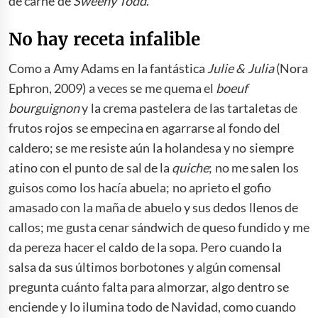
de carne de
Sweeny Todd
.
No hay receta infalible
Como a Amy Adams en la fantástica
Julie & Julia
(Nora
Ephron, 2009) a veces se me quema el
boeuf
bourguignon
y la crema pastelera de las tartaletas de
frutos rojos se empecina en agarrarse al fondo del
caldero; se me resiste aún la holandesa y no siempre
atino con el punto de sal de la
quiche
; no me salen los
guisos como los hacía abuela; no aprieto el gofio
amasado con la maña de abuelo y sus dedos llenos de
callos; me gusta cenar sándwich de queso fundido y me
da pereza hacer el caldo de la sopa. Pero cuando la
salsa da sus últimos borbotones y algún comensal
pregunta cuánto falta para almorzar, algo dentro se
enciende y lo ilumina todo de Navidad, como cuando