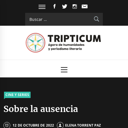
Saltar
FACEBOOK
TWITTER
INSTAGRAM
EMAIL
al
Buscar:
contenido
Tripticum
Digital de análisis y divulgación cultural
Menú
principal
CINE Y SERIES
Sobre la ausencia
12 DE OCTUBRE DE 2022
ELENA TORRENT PAZ