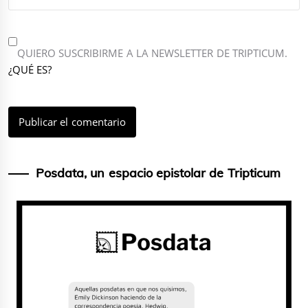
QUIERO SUSCRIBIRME A LA NEWSLETTER DE TRIPTICUM.
¿QUÉ ES?
Posdata, un espacio epistolar de Tripticum