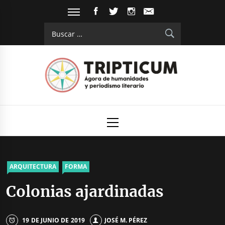
Saltar
FACEBOOK
TWITTER
INSTAGRAM
EMAIL
al
Buscar:
contenido
Tripticum
Digital de análisis y divulgación cultural
Menú
principal
ARQUITECTURA
FORMA
Colonias ajardinadas
19 DE JUNIO DE 2019
JOSÉ M. PÉREZ