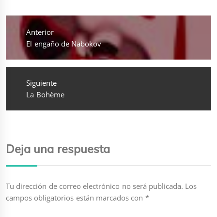
Navegación
de
Anterior
entradas
Entrada
El engaño de Nabokov
anterior:
Siguiente
Entrada
La Bohème
siguiente:
Deja una respuesta
Tu dirección de correo electrónico no será publicada.
Los
campos obligatorios están marcados con
*