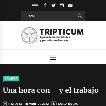
Saltar
FACEBOOK
TWITTER
INSTAGRAM
EMAIL
al
Buscar:
contenido
Tripticum
Digital de análisis y divulgación cultural
Menú
principal
PALABRA
Una hora con _ y el trabajo
12 DE SEPTIEMBRE DE 2022
CARLA RIVERO