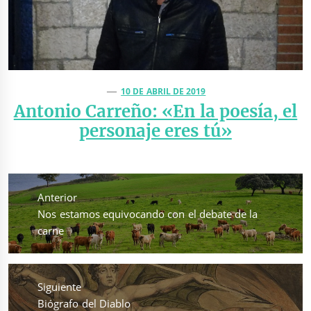
10 DE ABRIL DE 2019
Antonio Carreño: «En la poesía, el
personaje eres tú»
Navegación
de
Anterior
entradas
Entrada
Nos estamos equivocando con el debate de la
anterior:
carne
Siguiente
Entrada
Biógrafo del Diablo