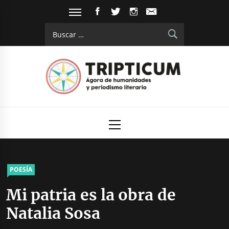
Saltar
FACEBOOK
TWITTER
INSTAGRAM
EMAIL
al
Buscar:
contenido
Tripticum
Digital de análisis y divulgación cultural
Menú
principal
POESÍA
Mi patria es la obra de
Natalia Sosa