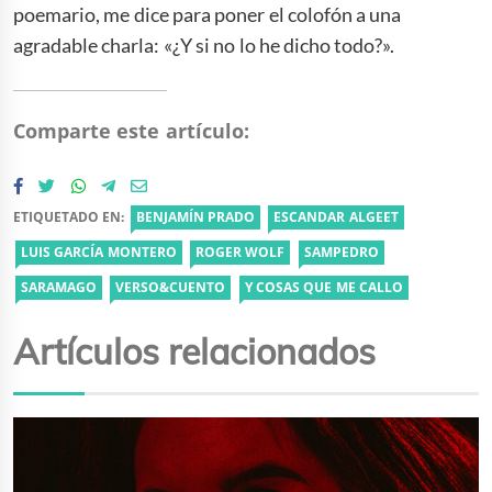
poemario, me dice para poner el colofón a una
agradable charla: «¿Y si no lo he dicho todo?».
Comparte este artículo:
ETIQUETADO EN:
BENJAMÍN PRADO
ESCANDAR ALGEET
LUIS GARCÍA MONTERO
ROGER WOLF
SAMPEDRO
SARAMAGO
VERSO&CUENTO
Y COSAS QUE ME CALLO
Artículos relacionados