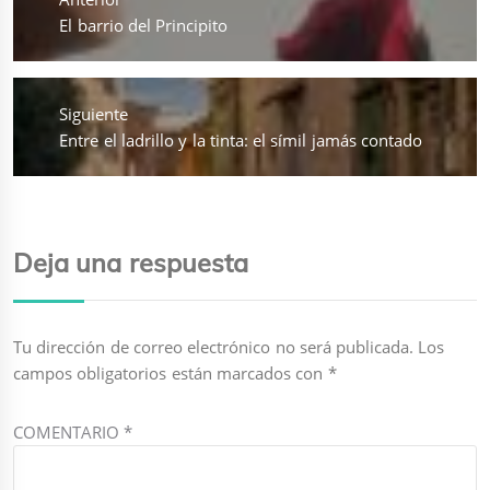
entradas
Entrada
El barrio del Principito
anterior:
Siguiente
Entrada
Entre el ladrillo y la tinta: el símil jamás contado
siguiente:
Deja una respuesta
Tu dirección de correo electrónico no será publicada.
Los
campos obligatorios están marcados con
*
COMENTARIO
*