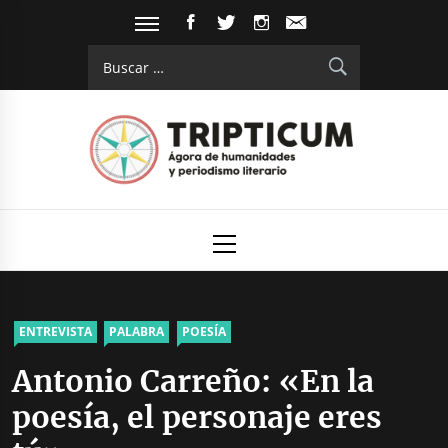
Saltar
FACEBOOK
TWITTER
INSTAGRAM
EMAIL
al
Buscar:
contenido
Tripticum
Digital de análisis y divulgación cultural
Menú
principal
ENTREVISTA
PALABRA
POESÍA
Antonio Carreño: «En la
poesía, el personaje eres