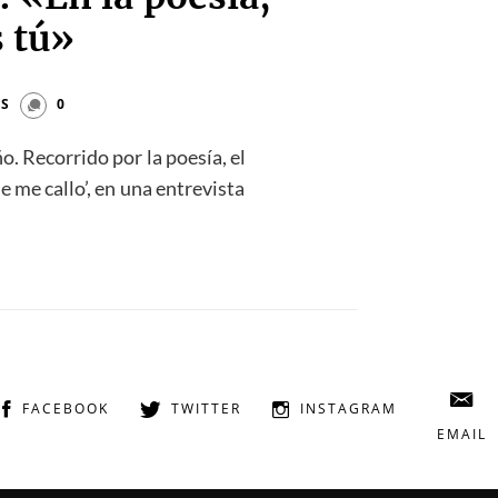
s tú»
ES
0
. Recorrido por la poesía, el
e me callo’, en una entrevista
FACEBOOK
TWITTER
INSTAGRAM
EMAIL