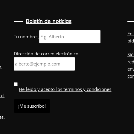
Boletín de noticias
En
Tu nombre:
bid
Dirección de correo electrónico:
Sié
red
o.
env
co
He leído y acepto los términos y condiciones
 el
es.