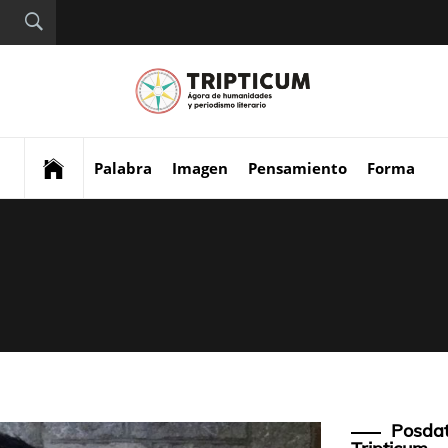
Tript
Digital de análisis y
divulgación cultural
Palabra
Imagen
Pensamiento
Forma
Posdat