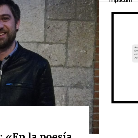
Tripticum
 «En la poesía,