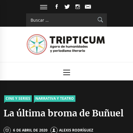
Saltar
FACEBOOK
TWITTER
INSTAGRAM
EMAIL
al
Buscar:
contenido
Tripticum
Digital de análisis y divulgación cultural
Menú
principal
CINE Y SERIES
NARRATIVA Y TEATRO
La última broma de Buñuel
6 DE ABRIL DE 2020
ALEXIS RODRÍGUEZ