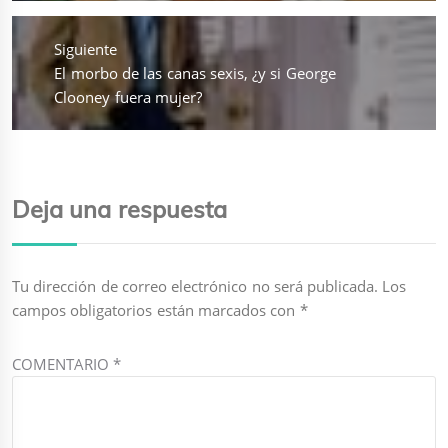
Siguiente
Entrada
El morbo de las canas sexis, ¿y si George
siguiente:
Clooney fuera mujer?
Deja una respuesta
Tu dirección de correo electrónico no será publicada.
Los
campos obligatorios están marcados con
*
COMENTARIO
*