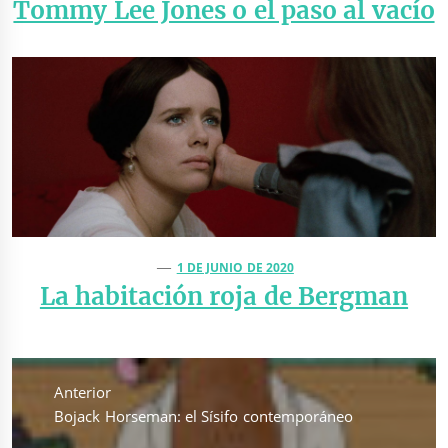
Tommy Lee Jones o el paso al vacío
1 DE JUNIO DE 2020
La habitación roja de Bergman
Navegación
de
Anterior
entradas
Entrada
Bojack Horseman: el Sísifo contemporáneo
anterior: