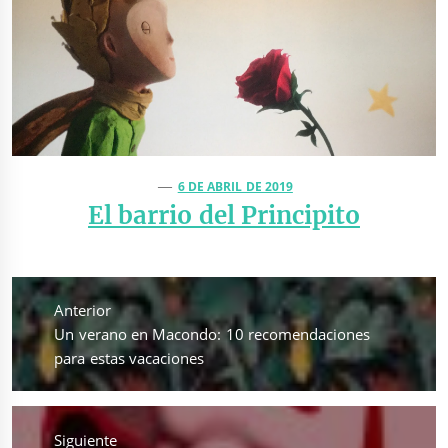
6 DE ABRIL DE 2019
El barrio del Principito
Navegación
de
Anterior
entradas
Entrada
Un verano en Macondo: 10 recomendaciones
anterior:
para estas vacaciones
Siguiente