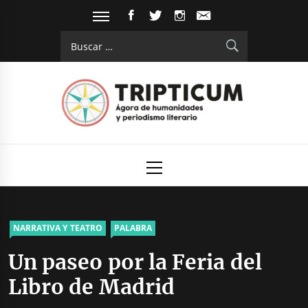
Saltar
FACEBOOK
TWITTER
INSTAGRAM
EMAIL
al
Buscar:
contenido
Tripticum
Digital de análisis y divulgación cultural
Menú
principal
NARRATIVA Y TEATRO
PALABRA
Un paseo por la Feria del
Libro de Madrid