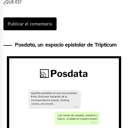
¿QUÉ ES?
Posdata, un espacio epistolar de Tripticum