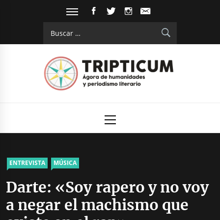
Saltar
FACEBOOK
TWITTER
INSTAGRAM
EMAIL
al
Buscar:
contenido
Tripticum
Digital de análisis y divulgación cultural
Menú
principal
ENTREVISTA
MÚSICA
Darte: «Soy rapero y no voy
a negar el machismo que