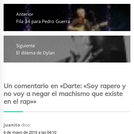
Navegación
de
Anterior
entradas
Entrada
Fila 34 para Pedro Guerra
anterior:
Siguiente
Entrada
El dilema de Dylan
siguiente:
Un comentario en «Darte: «Soy rapero y
no voy a negar el machismo que existe
en el rap»»
juanito
dice:
6 de mayo de 2019 a las 04:10