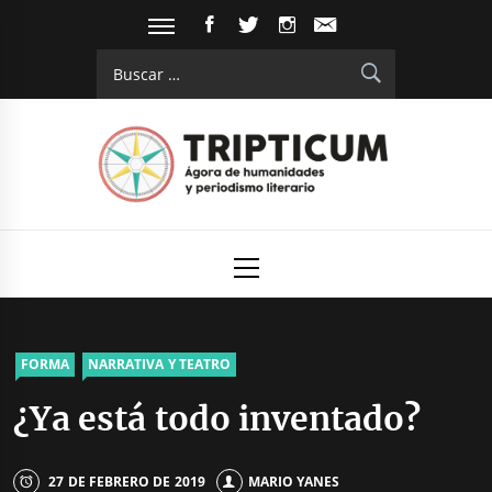
Saltar
FACEBOOK
TWITTER
INSTAGRAM
EMAIL
al
Buscar:
contenido
Tripticum
Digital de análisis y divulgación cultural
Menú
principal
FORMA
NARRATIVA Y TEATRO
¿Ya está todo inventado?
27 DE FEBRERO DE 2019
MARIO YANES