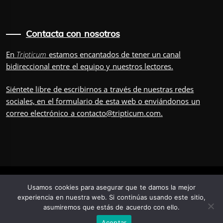
Contacta con nosotros
En
Tripticum
estamos encantados de tener un canal
bidireccional entre el equipo y nuestros lectores.
Siéntete libre de escribirnos a través de nuestras redes
sociales, en el
formulario
de esta web o enviándonos un
correo electrónico a
contacto@tripticum.com
.
IUVENIS, POR
Usamos cookies para asegurar que te damos la mejor
experiencia en nuestra web. Si continúas usando este sitio,
asumiremos que estás de acuerdo con ello.
TRÍADA
TRIPULACIÓN
CONTÁCTANOS
POSDATA
Aceptar