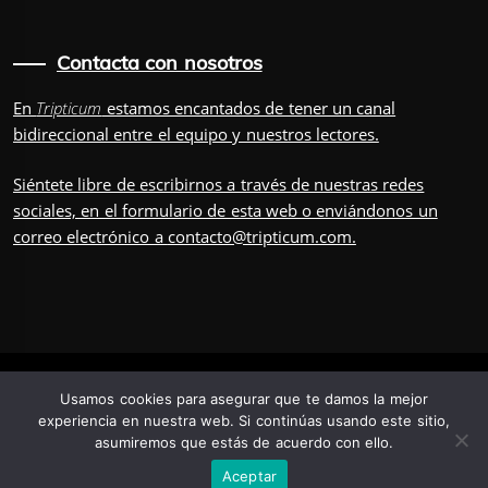
Contacta con nosotros
En
Tripticum
estamos encantados de tener un canal
bidireccional entre el equipo y nuestros lectores.
Siéntete libre de escribirnos a través de nuestras redes
sociales, en el
formulario
de esta web o enviándonos un
correo electrónico a
contacto@tripticum.com
.
IUVENIS, POR
Usamos cookies para asegurar que te damos la mejor
experiencia en nuestra web. Si continúas usando este sitio,
asumiremos que estás de acuerdo con ello.
TRÍADA
TRIPULACIÓN
CONTÁCTANOS
POSDATA
Aceptar