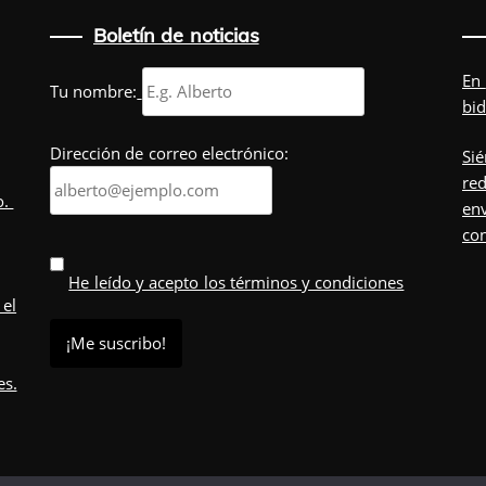
Boletín de noticias
En
Tu nombre:
bid
Dirección de correo electrónico:
Sié
red
o.
env
co
He leído y acepto los términos y condiciones
 el
es.