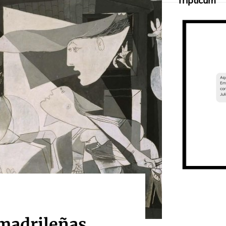
Tripticum
 madrileñas