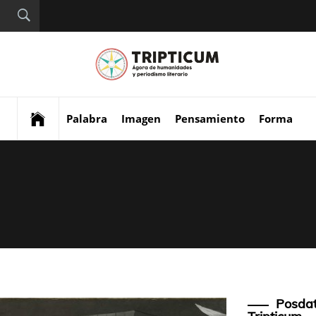
Tript
Digital de análisis y
divulgación cultural
Palabra
Imagen
Pensamiento
Forma
Posdat