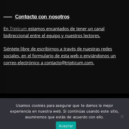
Contacta con nosotros
En
Tripticum
estamos encantados de tener un canal
bidireccional entre el equipo y nuestros lectores.
Siéntete libre de escribirnos a través de nuestras redes
sociales, en el
formulario
de esta web o enviándonos un
correo electrónico a
contacto@tripticum.com
.
IUVENIS, POR
Usamos cookies para asegurar que te damos la mejor
experiencia en nuestra web. Si continúas usando este sitio,
asumiremos que estás de acuerdo con ello.
TRÍADA
TRIPULACIÓN
CONTÁCTANOS
POSDATA
Aceptar