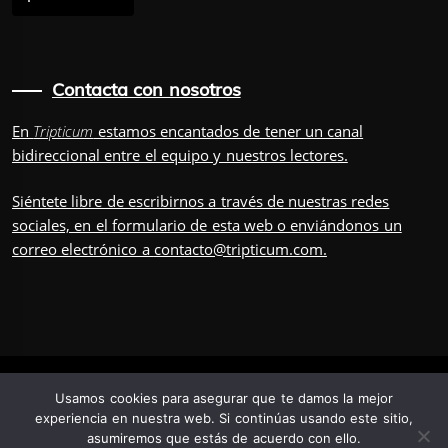
Contacta con nosotros
En
Tripticum
estamos encantados de tener un canal
bidireccional entre el equipo y nuestros lectores.
Siéntete libre de escribirnos a través de nuestras redes
sociales, en el
formulario
de esta web o enviándonos un
correo electrónico a
contacto@tripticum.com
.
IUVENIS, POR
Usamos cookies para asegurar que te damos la mejor
experiencia en nuestra web. Si continúas usando este sitio,
asumiremos que estás de acuerdo con ello.
TRÍADA
TRIPULACIÓN
CONTÁCTANOS
POSDATA