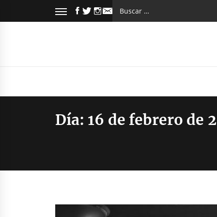
Saltar
FACEBOOK
TWITTER
INSTAGRAM
Buscar:
al
EMAIL
contenido
Día:
16 de febrero de 