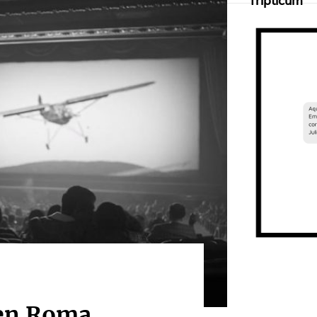
Tripticum
 en Roma