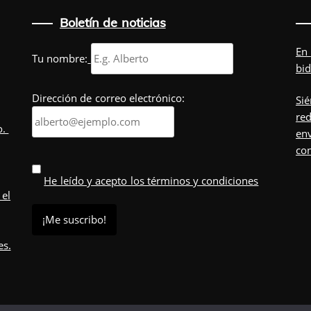
Boletín de noticias
En
Tu nombre:
bid
Dirección de correo electrónico:
Sié
red
o.
env
co
He leído y acepto los términos y condiciones
 el
es.