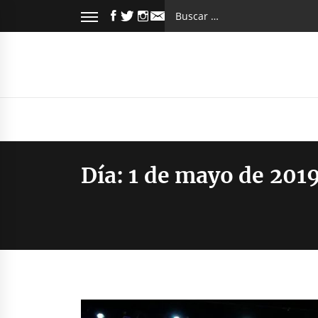
Saltar
FACEBOOK
TWITTER
INSTAGRAM
Buscar:
al
EMAIL
contenido
Día:
1 de mayo de 201