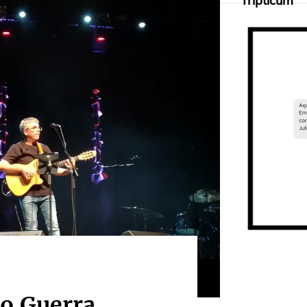
Tripticum
ro Guerra