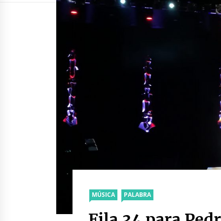
MÚSICA
PALABRA
Fila 34 para Ped