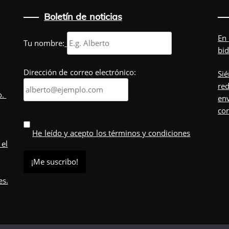
Boletín de noticias
En
Tu nombre:
bid
Dirección de correo electrónico:
Sié
red
o.
env
co
He leído y acepto los términos y condiciones
 el
es.