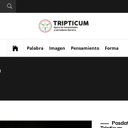
Tript
Digital de análisis y
divulgación cultural
Palabra
Imagen
Pensamiento
Forma
9
Posdat